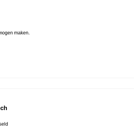
 mogen maken.
sch
seld