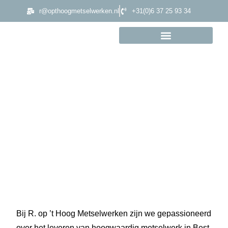
r@opthoogmetselwerken.nl
+31(0)6 37 25 93 34
Metselaar Best
Bij R. op ’t Hoog Metselwerken zijn we gepassioneerd
over het leveren van hoogwaardig metselwerk in Best