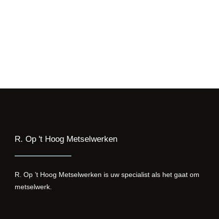
Twijfel dan niet om contact met ons op te nemen.
R. op ’t Hoog Metselwerken helpt u graag verder!
E-mail
Bellen
R. Op 't Hoog Metselwerken
R. Op ’t Hoog Metselwerken is uw specialist als het gaat om
metselwerk.