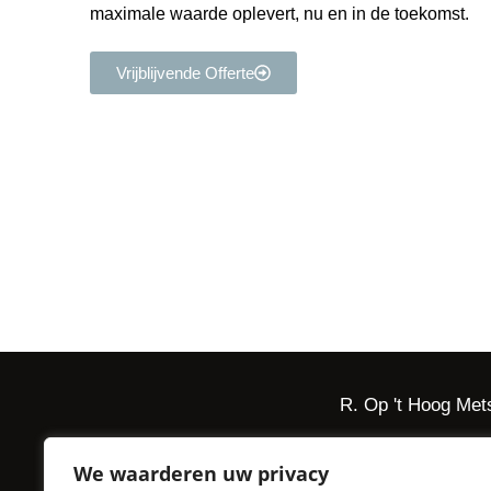
maximale waarde oplevert, nu en in de toekomst.
Vrijblijvende Offerte
Benieuwd naar de mogelij
Twijfel dan niet om contact met ons op te nemen.
R. op ’t Hoog Metselwerken helpt u graag verder!
R. Op 't Hoog Met
We waarderen uw privacy
R. Op ’t Hoog Metsel