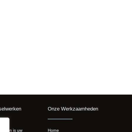
kheden?
selwerken
Onze Werkzaamheden
werken is uw
Home