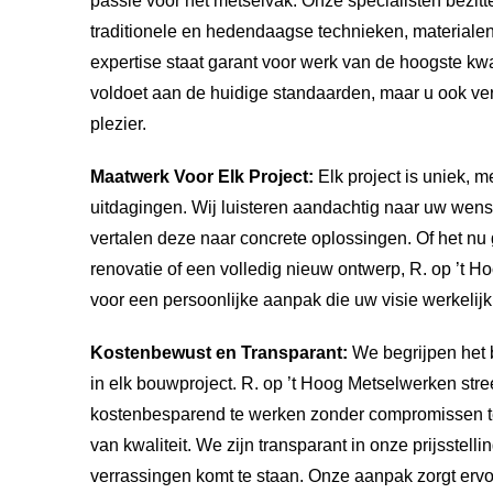
passie voor het metselvak. Onze specialisten bezit
traditionele en hedendaagse technieken, materiale
expertise staat garant voor werk van de hoogste kwali
voldoet aan de huidige standaarden, maar u ook ve
plezier.
Maatwerk Voor Elk Project:
Elk project is uniek, m
uitdagingen. Wij luisteren aandachtig naar uw wen
vertalen deze naar concrete oplossingen. Of het n
renovatie of een volledig nieuw ontwerp, R. op ’t 
voor een persoonlijke aanpak die uw visie werkelij
Kostenbewust en Transparant:
We begrijpen het 
in elk bouwproject. R. op ’t Hoog Metselwerken stre
kostenbesparend te werken zonder compromissen te
van kwaliteit. We zijn transparant in onze prijsstell
verrassingen komt te staan. Onze aanpak zorgt ervo