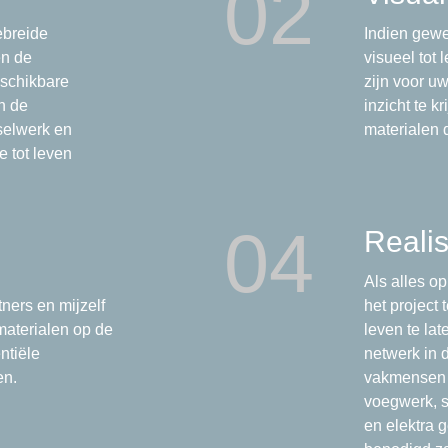
02
ebreide
Indien gewe
en de
visueel tot 
eschikbare
zijn voor u
n de
inzicht te k
tselwerk en
materialen d
e tot leven
04
Realis
Als alles op
ners en mijzelf
het project 
 materialen op de
leven te la
ntiële
netwerk in 
en.
vakmensen 
voegwerk, s
en elektra g