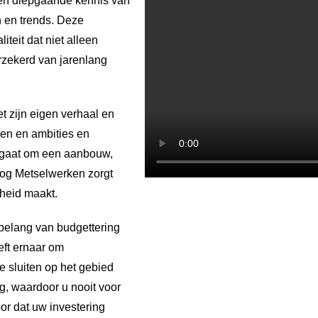
ten diepgaande kennis van
n en trends. Deze
teit dat niet alleen
rzekerd van jarenlang
et zijn eigen verhaal en
sen en ambities en
u gaat om een aanbouw,
Hoog Metselwerken zorgt
kheid maakt.
belang van budgettering
eft ernaar om
 sluiten op het gebied
ing, waardoor u nooit voor
or dat uw investering