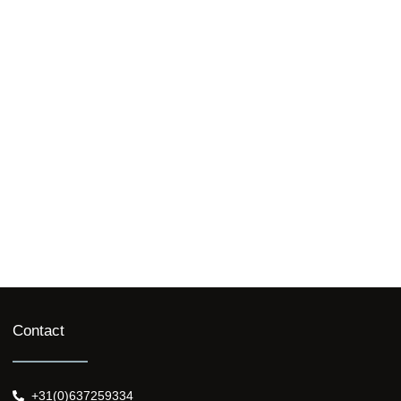
E-mail
Bellen
Contact
+31(0)637259334