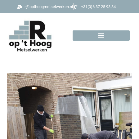
r@opthoogmetselwerken.nl
+31(0)6 37 25 93 34