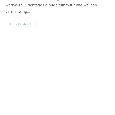
werkwijze. Oriëntatie De oude tuinmuur was wel aan
vernieuwing…
Lees Verder
Benieuwd naar de
mogelijkheden?
Twijfel dan niet om contact met ons op te nemen.
R. op ’t Hoog Metselwerken helpt u graag verder!