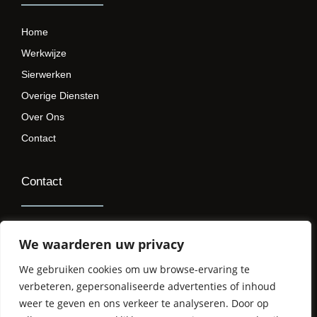
Home
Werkwijze
Sierwerken
Overige Diensten
Over Ons
Contact
Contact
+31(0)637259334
We waarderen uw privacy
r@opthoogmetselwerken.nl
We gebruiken cookies om uw browse-ervaring te
KVK: 88176525
verbeteren, gepersonaliseerde advertenties of inhoud
weer te geven en ons verkeer te analyseren. Door op