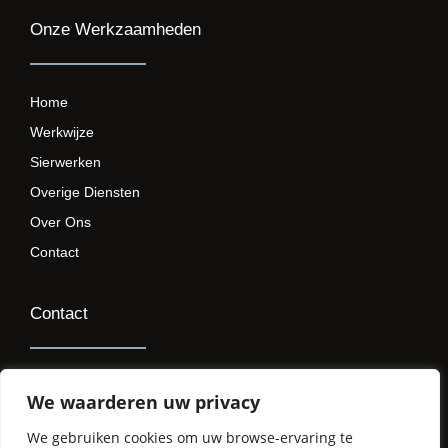
Onze Werkzaamheden
Home
Werkwijze
Sierwerken
Overige Diensten
Over Ons
Contact
Contact
+31(0)637259334
We waarderen uw privacy
r@opthoogmetselwerken.nl
We gebruiken cookies om uw browse-ervaring te
KVK: 88176525