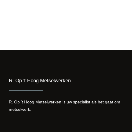
Twijfel dan niet om contact met ons op te nemen.
R. op ’t Hoog Metselwerken helpt u graag verder!
E-mail
Bellen
R. Op 't Hoog Metselwerken
R. Op ’t Hoog Metselwerken is uw specialist als het gaat om
metselwerk.