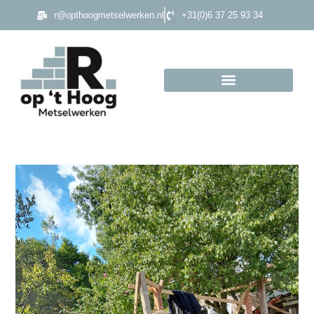
r@opthoogmetselwerken.nl
+31(0)6 37 25 93 34