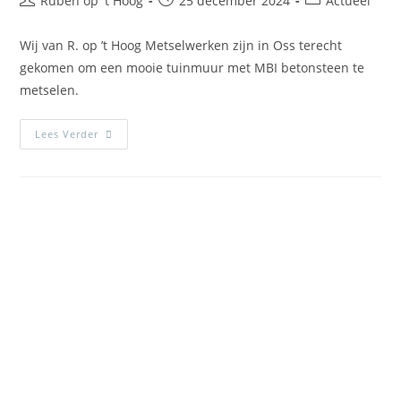
Ruben op 't Hoog
25 december 2024
Actueel
Wij van R. op ’t Hoog Metselwerken zijn in Oss terecht
gekomen om een mooie tuinmuur met MBI betonsteen te
metselen.
Lees Verder
Benieuwd naar de
mogelijkheden?