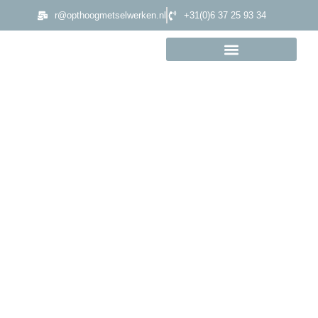
r@opthoogmetselwerken.nl
+31(0)6 37 25 93 34
Toog
Home
»
Actueel
»
Toog